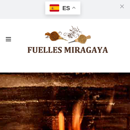
ES
Cl