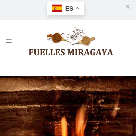
ES
Cl