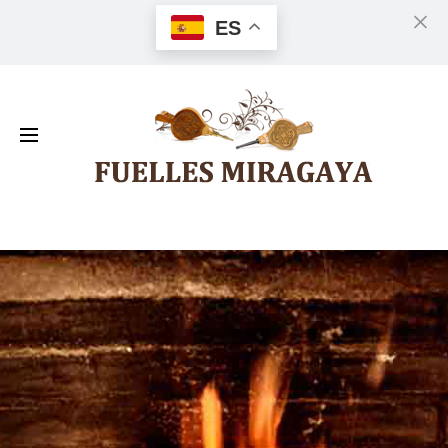
ES
Cl